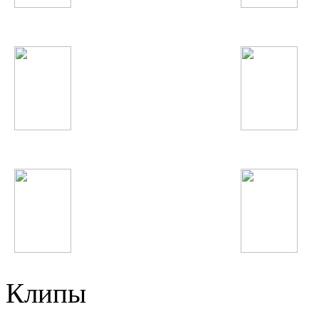
Виктория Дайнеко
Баха-84
Keyshia Cole
Виктор Цой
Flo Rida
Beyonce
Клипы