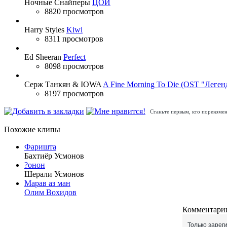
Ночные Снайперы
ЦОЙ
8820 просмотров
Harry Styles
Kiwi
8311 просмотров
Ed Sheeran
Perfect
8098 просмотров
Серж Танкян & IOWA
A Fine Morning To Die (OST "Леген
8197 просмотров
Станьте первым, кто порекомен
Похожие клипы
Фаришта
Бахтиёр Усмонов
?онон
Шерали Усмонов
Марав аз ман
Олим Вохидов
Комментарии
Только зарег