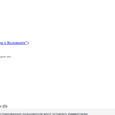
да о Коловрате")
дует это.
 (0)
истрированные пользователи могут оставлять комментарии.