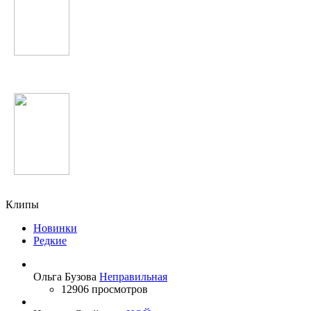
Nicki Minaj
Шабнами Собири
Клипы
Новинки
Редкие
Ольга Бузова
Неправильная
12906 просмотров