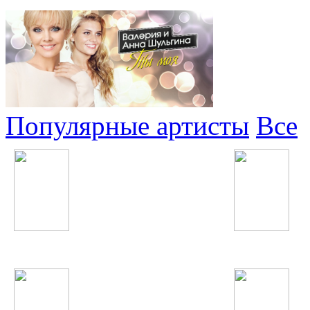
Популярные артисты
Все
Суруш Холов
Егор Крид