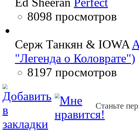
Ed Sheeran
Perfect
8098 просмотров
Серж Танкян & IOWA
A
"Легенда о Коловрате")
8197 просмотров
Станьте пер