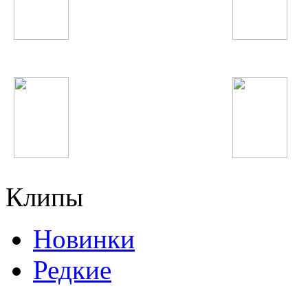
Жасмин
Rayhon
Пающие трусы
Тахмина Ниязова
Клипы
Новинки
Редкие