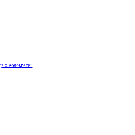
да о Коловрате")