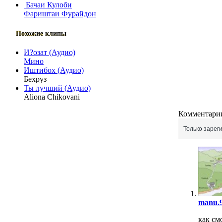
Бачаи Кулоби
Фариштаи Фурайдон
Похожие клипы
И?озат (Аудио)
Мино
Иштибох (Аудио)
Бехруз
Ты лучший (Аудио)
Aliona Chikovani
Комментарии
Только зарег
manu.
как см