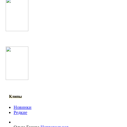
Enrique Iglesias
Sak Noel
Клипы
Новинки
Редкие