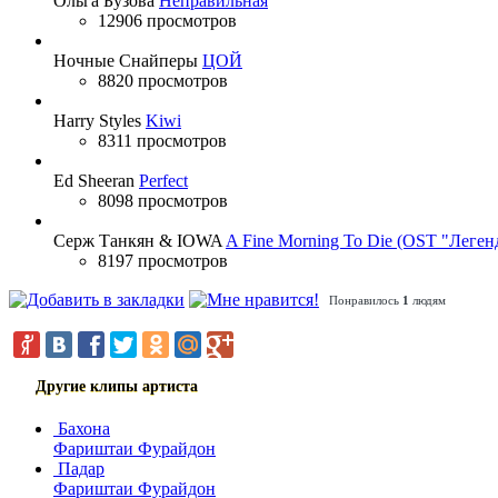
Ольга Бузова
Неправильная
12906 просмотров
Ночные Снайперы
ЦОЙ
8820 просмотров
Harry Styles
Kiwi
8311 просмотров
Ed Sheeran
Perfect
8098 просмотров
Серж Танкян & IOWA
A Fine Morning To Die (OST "Леген
8197 просмотров
Понравилось
1
людям
Другие клипы артиста
Бахона
Фариштаи Фурайдон
Падар
Фариштаи Фурайдон