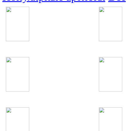
Linkin Park
Christina Aguilera
Timbaland
Guano Apes