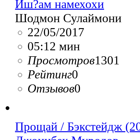
Иш?ам намехохи
Шодмон Сулаймони
22/05/2017
05:12 мин
Просмотров
1301
Рейтинг
0
Отзывов
0
Прощай / Бэкстейдж (2