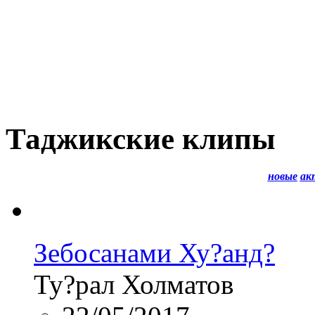
Таджикские клипы
новые
ак
Зебосанами Ху?анд?
Ту?рал Холматов