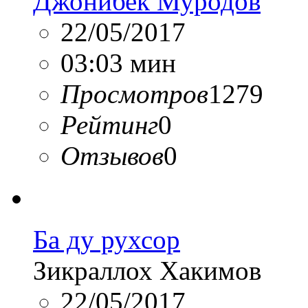
Джонибек Муродов
22/05/2017
03:03 мин
Просмотров
1279
Рейтинг
0
Отзывов
0
Ба ду рухсор
Зикраллох Хакимов
22/05/2017