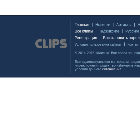
Главная
Новинки
Артисты
Все клипы
Таджикские
Русские
Регистрация
Восстановить парол
Условия пользования сайтом
Контак
© 2014-2015 «Клипы». Все права защищ
Все аудиовизуальные материалы предос
лицензионный продукт во избежание нар
условия данного
соглашения
.