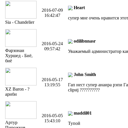
Heart
2016-07-09
16:42:47
супер мне очень нравится это
Sia - Chandelier
odilibnnasr
2016-05-24
09:57:42
Фарзонаи
Уважаемый администратор ка
Хуршед - Биё,
биё
John Smith
2016-05-17
13:19:55
Гап нест супер анаира рэпи Га
XZ Baron - ?
clipstj ??????????
ариби
maddil01
2016-05-05
15:43:10
Артур
Tyпой
Пирожков -