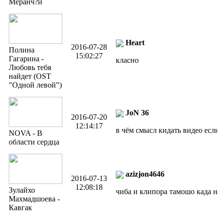
Меранч?и
Heart
2016-07-28
Полина
15:02:27
Гагарина -
класно
Любовь тебя
найдет (OST
"Одной левой")
JoN 36
2016-07-20
12:14:17
в чём смысл кидать видео если
NOVA - В
области сердца
azizjon4646
2016-07-13
12:08:18
Зулайхо
чиба и клипора тамошо када 
Махмадшоева -
Кавгак