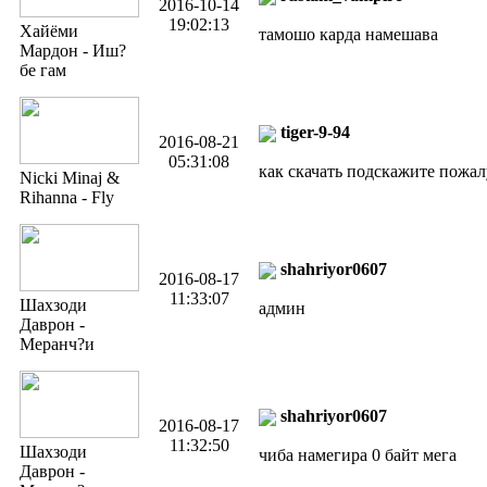
2016-10-14
19:02:13
Хайёми
тамошо карда намешава
Мардон - Иш?
бе гам
tiger-9-94
2016-08-21
05:31:08
как скачать подскажите пожал
Nicki Minaj &
Rihanna - Fly
shahriyor0607
2016-08-17
11:33:07
Шахзоди
админ
Даврон -
Меранч?и
shahriyor0607
2016-08-17
11:32:50
Шахзоди
чиба намегира 0 байт мега
Даврон -