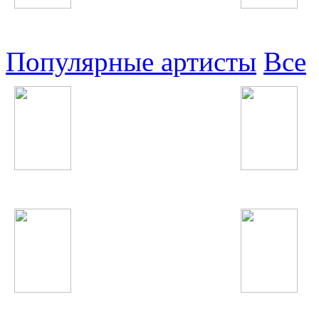
Узбекские
Восточные
Популярные артисты
Все
Шахроми Абубакр
Анисаи Азиз
Shahzoda
Steve Angello