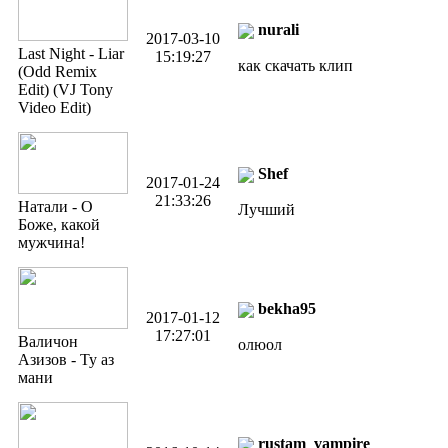
nurali
2017-03-10
Last Night - Liar
15:19:27
как скачать клип
(Odd Remix
Edit) (VJ Tony
Video Edit)
Shef
2017-01-24
21:33:26
Натали - О
Лучший
Боже, какой
мужчина!
bekha95
2017-01-12
17:27:01
Валичон
олюол
Азизов - Ту аз
мани
rustam_vampire