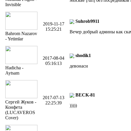
Москве [/url] без посреднико
Invisible
Suhrob9911
2019-11-17
15:25:21
Вечер добрый админы как скач
Bahrom Nazarov
- Yetimlar
shodik1
2017-08-04
05:16:13
девонаси
Hadicha -
Aytsam
BECK-81
2017-07-13
Сергей Жуков -
22:25:39
)))))
Конфета
(LUCAVEROS
Cover)