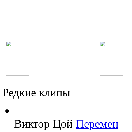
Зулайхо Махмадшоева
Влад Соколовский
Shahzoda
МакSим
Редкие клипы
Виктор Цой
Перемен