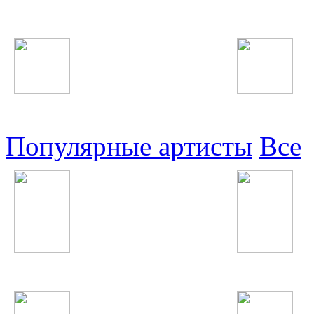
Таджикские
Русские
Узбекские
Восточные
Популярные артисты
Все
Shahram Solati
Макс Барских