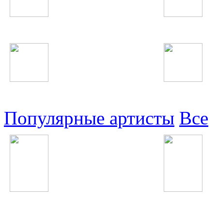
Таджикские
Русские
Узбекские
Восточные
Популярные артисты
Все
Pitbull
Потап и Настя