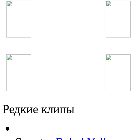
Maroon 5
30 Seconds To Mars
Guano Apes
Джурабек Муродов
Редкие клипы