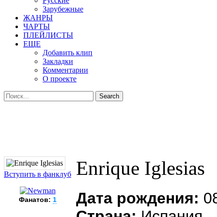
Русские
Зарубежные
ЖАНРЫ
ЧАРТЫ
ПЛЕЙЛИСТЫ
ЕЩЕ
Добавить клип
Закладки
Комментарии
О проекте
Enrique Iglesias
Вступить в фанклуб
Дата рождения:
08
Фанатов:
1
Страна:
Испания