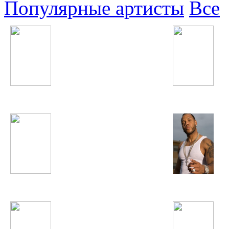
Популярные артисты
Все
Тимати
Макс Барских
Noize MC
Flo Rida