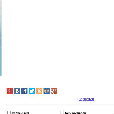
Вернутьcя
Ту биё (Live)
То?икдухтарон