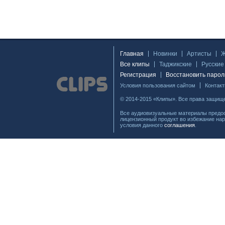
Главная
Новинки
Артисты
Все клипы
Таджикские
Русские
Регистрация
Восстановить парол
Условия пользования сайтом
Контак
© 2014-2015 «Клипы». Все права защищ
Все аудиовизуальные материалы предос
лицензионный продукт во избежание нар
условия данного
соглашения
.