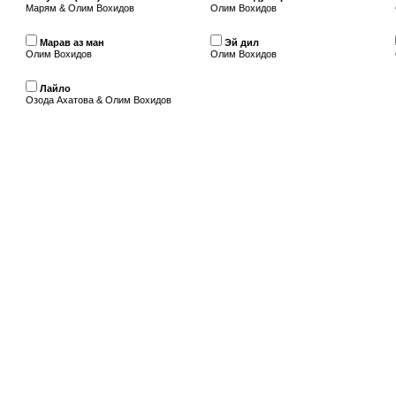
Марям & Олим Вохидов
Олим Вохидов
Марав аз ман
Эй дил
Олим Вохидов
Олим Вохидов
Лайло
Озода Ахатова & Олим Вохидов