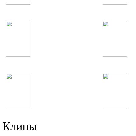
Samantha Jade
Икбол
Justin Timberlake
Nicki Minaj
Erika Jayne
Big Time Rush
Клипы