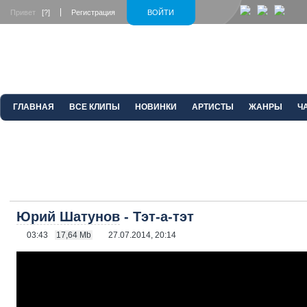
Привет
[?]
Регистрация
ВОЙТИ
ГЛАВНАЯ
ВСЕ КЛИПЫ
НОВИНКИ
АРТИСТЫ
ЖАНРЫ
Ч
Юрий Шатунов
- Тэт-а-тэт
03:43
17,64 Mb
27.07.2014, 20:14