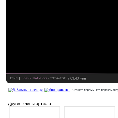
/ 03:43 мин
КЛИП
ЮРИЙ ШАТУНОВ
- ТЭТ-А-ТЭТ
Станьте первым, кто порекоменду
Другие клипы артиста