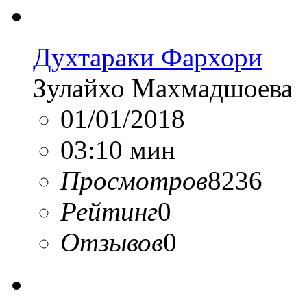
Духтараки Фархори
Зулайхо Махмадшоева
01/01/2018
03:10 мин
Просмотров
8236
Рейтинг
0
Отзывов
0