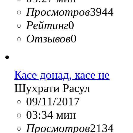
Просмотров
3944
Рейтинг
0
Отзывов
0
Касе донад, касе не
Шухрати Расул
09/11/2017
03:34 мин
Просмотров
2134