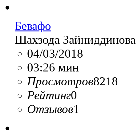
Бевафо
Шахзода Зайниддинова
04/03/2018
03:26 мин
Просмотров
8218
Рейтинг
0
Отзывов
1