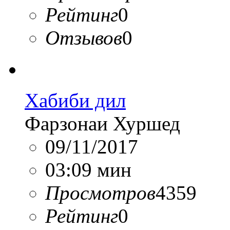
Рейтинг
0
Отзывов
0
Хабиби дил
Фарзонаи Хуршед
09/11/2017
03:09 мин
Просмотров
4359
Рейтинг
0