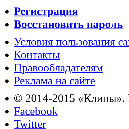
Регистрация
Восстановить пароль
Условия пользования с
Контакты
Правообладателям
Реклама на сайте
© 2014-2015 «Клипы». 
Facebook
Twitter