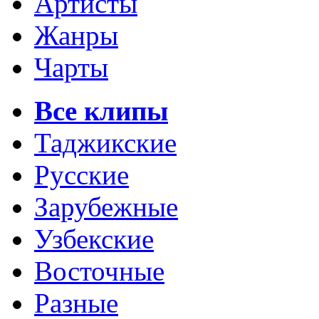
Артисты
Жанры
Чарты
Все клипы
Таджикские
Русские
Зарубежные
Узбекские
Восточные
Разные