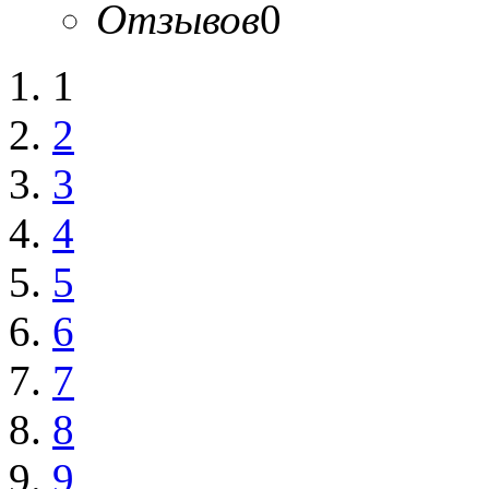
Отзывов
0
1
2
3
4
5
6
7
8
9