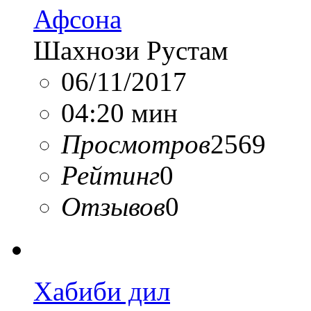
Афсона
Шахнози Рустам
06/11/2017
04:20 мин
Просмотров
2569
Рейтинг
0
Отзывов
0
Хабиби дил