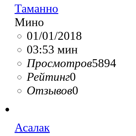
Таманно
Мино
01/01/2018
03:53 мин
Просмотров
5894
Рейтинг
0
Отзывов
0
Асалак