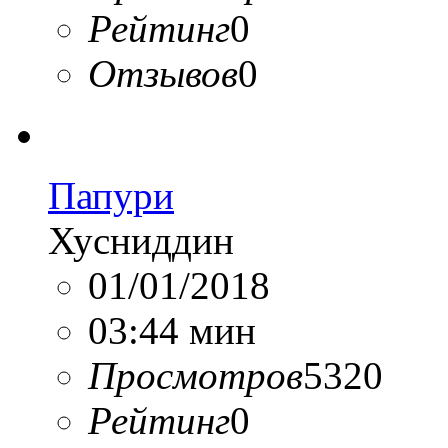
Рейтинг
0
Отзывов
0
Папури
Хусниддин
01/01/2018
03:44 мин
Просмотров
5320
Рейтинг
0