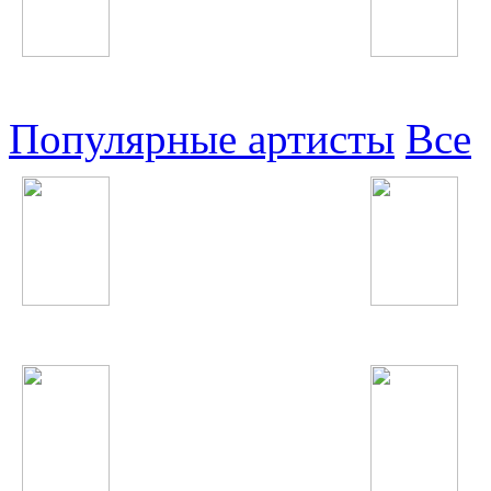
Узбекские
Восточные
Популярные артисты
Все
Григорий Лепс
Gokhan Tepe