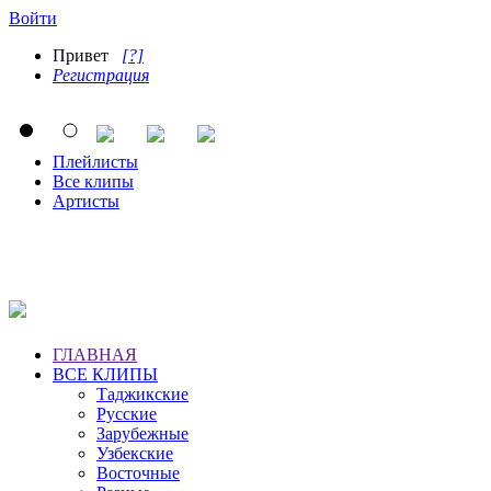
Войти
Привет
[?]
Регистрация
Плейлисты
Все клипы
Артисты
ГЛАВНАЯ
ВСЕ КЛИПЫ
Таджикские
Русские
Зарубежные
Узбекские
Восточные