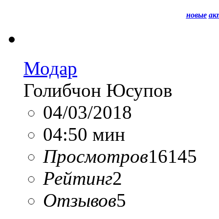
новые
ак
Модар
Голибчон Юсупов
04/03/2018
04:50 мин
Просмотров
16145
Рейтинг
2
Отзывов
5