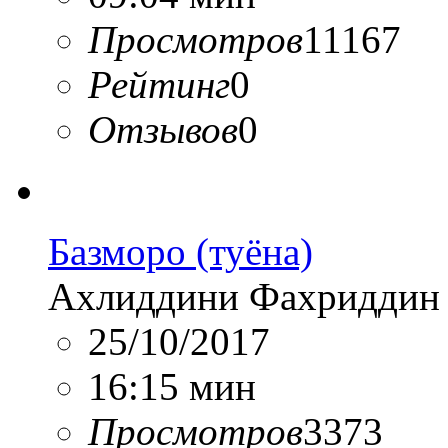
Просмотров
11167
Рейтинг
0
Отзывов
0
Базморо (туёна)
Ахлиддини Фахриддин
25/10/2017
16:15 мин
Просмотров
3373