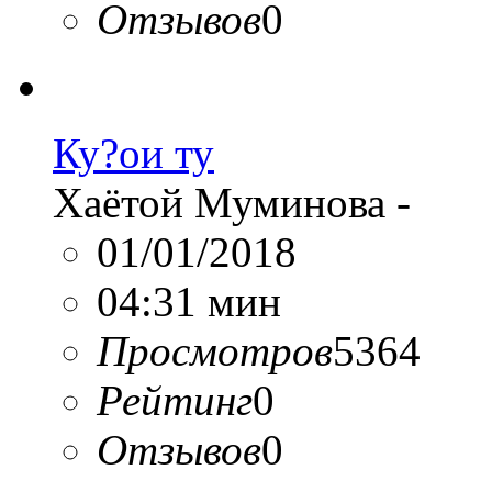
Отзывов
0
Ку?ои ту
Хаётой Муминова -
01/01/2018
04:31 мин
Просмотров
5364
Рейтинг
0
Отзывов
0