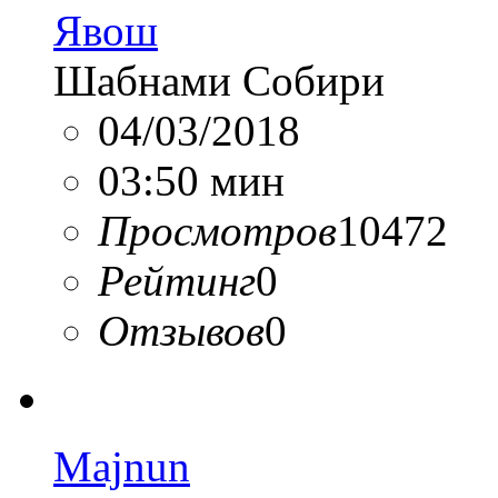
Явош
Шабнами Собири
04/03/2018
03:50 мин
Просмотров
10472
Рейтинг
0
Отзывов
0
Majnun