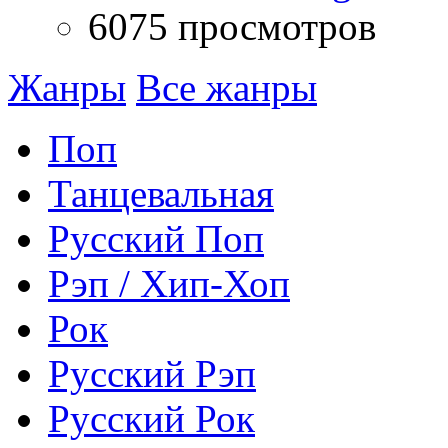
6075 просмотров
Жанры
Все жанры
Поп
Танцевальная
Русский Поп
Рэп / Хип-Хоп
Рок
Русский Рэп
Русский Рок