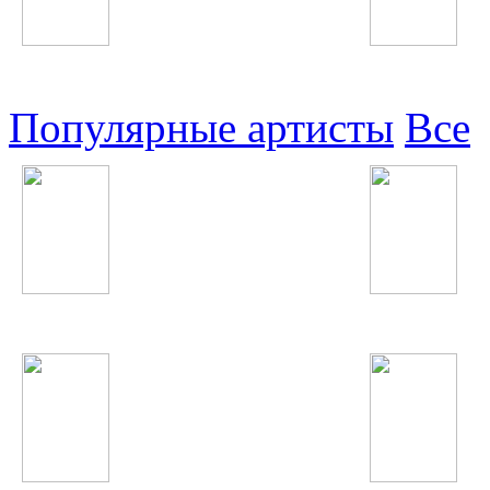
Узбекские
Восточные
Популярные артисты
Все
John Legend
Hardwell