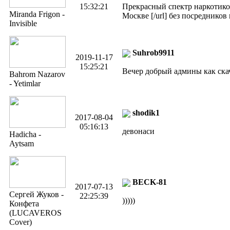
15:32:21
Прекрасный спектр наркотиков н
Miranda Frigon -
Москве [/url] без посреднико
Invisible
Suhrob9911
2019-11-17
15:25:21
Вечер добрый админы как скач
Bahrom Nazarov
- Yetimlar
shodik1
2017-08-04
05:16:13
девонаси
Hadicha -
Aytsam
BECK-81
2017-07-13
Сергей Жуков -
22:25:39
)))))
Конфета
(LUCAVEROS
Cover)