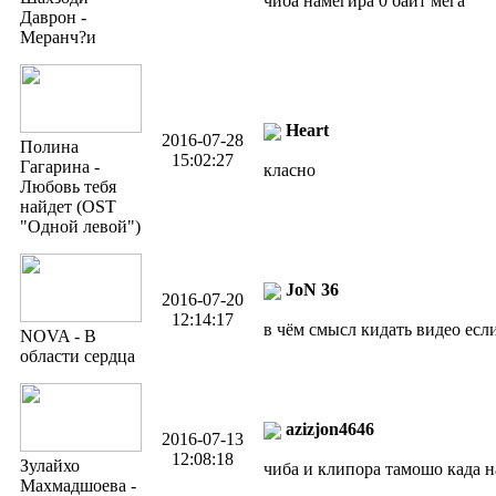
чиба намегира 0 байт мега
Даврон -
Меранч?и
Heart
2016-07-28
Полина
15:02:27
Гагарина -
класно
Любовь тебя
найдет (OST
"Одной левой")
JoN 36
2016-07-20
12:14:17
в чём смысл кидать видео если
NOVA - В
области сердца
azizjon4646
2016-07-13
12:08:18
Зулайхо
чиба и клипора тамошо када 
Махмадшоева -