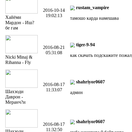
rustam_vampire
2016-10-14
19:02:13
Хайёми
тамошо карда намешава
Мардон - Иш?
бе гам
tiger-9-94
2016-08-21
05:31:08
как скачать подскажите пожал
Nicki Minaj &
Rihanna - Fly
shahriyor0607
2016-08-17
11:33:07
Шахзоди
админ
Даврон -
Меранч?и
shahriyor0607
2016-08-17
11:32:50
Шахзоди