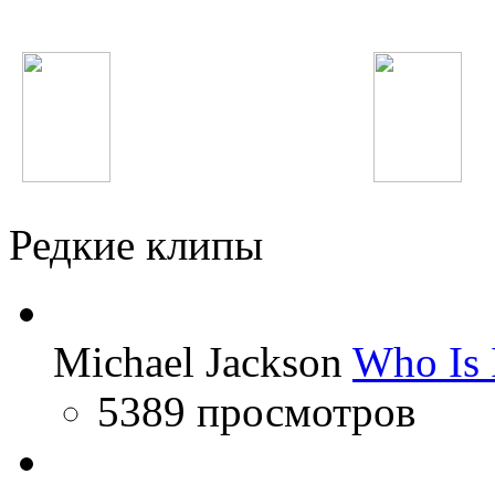
Наташа Корс
Жанна Фриске
Rammstein
Ellie Goulding
Редкие клипы
Michael Jackson
Who Is 
5389 просмотров