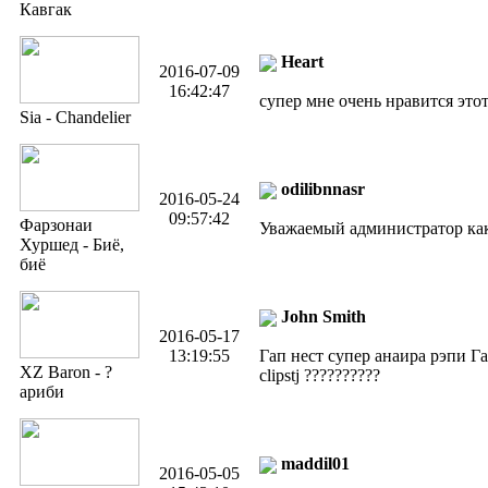
Кавгак
Heart
2016-07-09
16:42:47
супер мне очень нравится это
Sia - Chandelier
odilibnnasr
2016-05-24
09:57:42
Фарзонаи
Уважаемый администратор ка
Хуршед - Биё,
биё
John Smith
2016-05-17
13:19:55
Гап нест супер анаира рэпи Га
XZ Baron - ?
clipstj ??????????
ариби
maddil01
2016-05-05