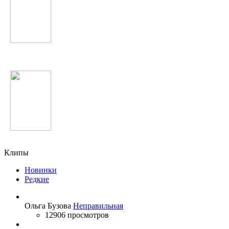
Фируза Хафизова
Марсель
Клипы
Новинки
Редкие
Ольга Бузова
Неправильная
12906 просмотров