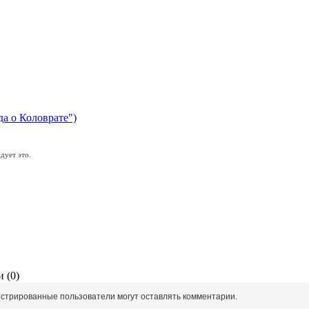
да о Коловрате")
дует это.
 (0)
истрированные пользователи могут оставлять комментарии.