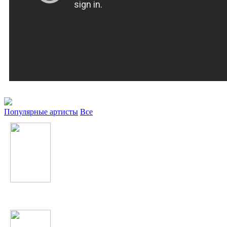
Популярные артисты
Все
А'Студио