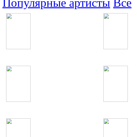
Популярные артисты
Все
Иван Дорн
30 Seconds To Mars
Alicia Keys
Элина Чага