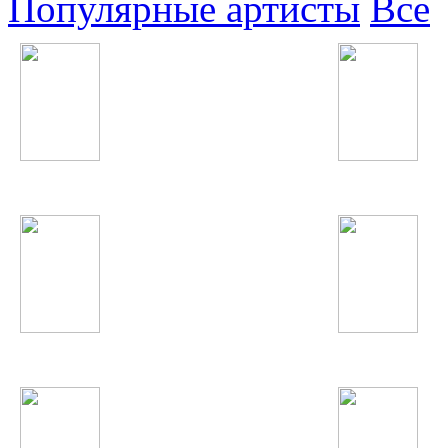
Популярные артисты
Все
Анисаи Азиз
Звери
Фируза Хафизова
Eminem