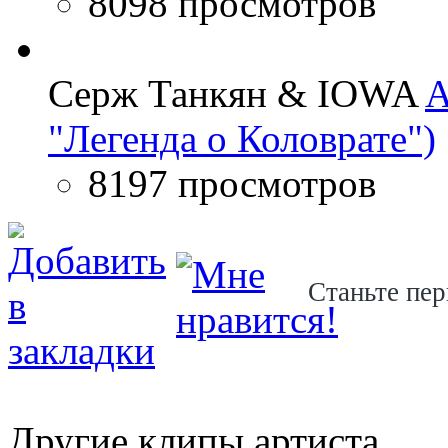
8098 просмотров
Серж Танкян & IOWA
A
"Легенда о Коловрате")
8197 просмотров
Станьте пер
Другие клипы артиста