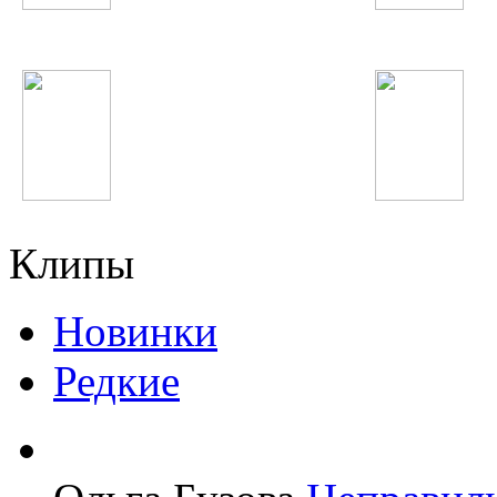
Nickelback
Звери
Justin Timberlake
Натали
Клипы
Новинки
Редкие