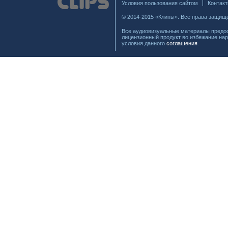
Условия пользования сайтом
Контак
© 2014-2015 «Клипы». Все права защищ
Все аудиовизуальные материалы предос
лицензионный продукт во избежание нар
условия данного
соглашения
.