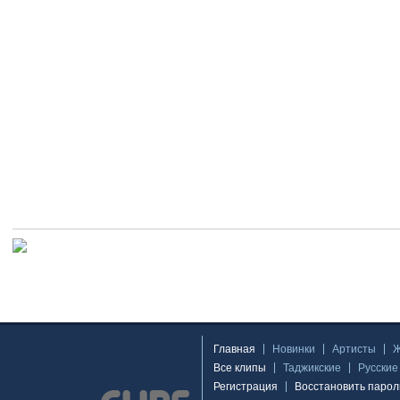
Главная
Новинки
Артисты
Все клипы
Таджикские
Русские
Регистрация
Восстановить парол