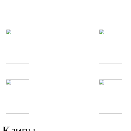
Quest Pistols
Depeche Mode
Егор Крид
Жанна Фриске
Rammstein
Swedish House Mafi
Клипы