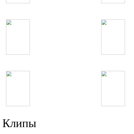
Наташа Корс
LMFAO
IOWA
Inna
Anastacia
T.I.
Клипы