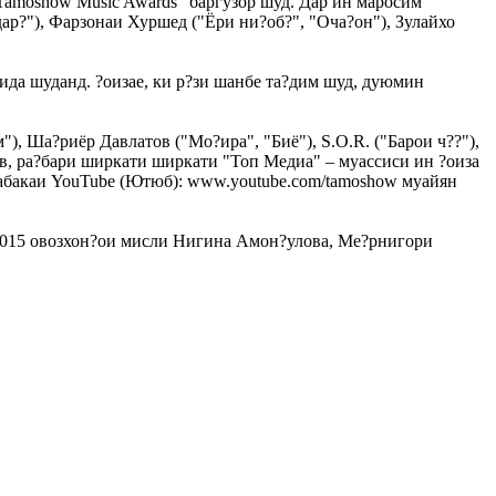
Tamoshow Music Awards" баргузор шуд. Дар ин маросим
р?"), Фарзонаи Хуршед ("Ёри ни?об?", "Оча?он"), Зулайхо
ида шуданд. ?оизае, ки р?зи шанбе та?дим шуд, дуюмин
), Ша?риёр Давлатов ("Мо?ира", "Биё"), S.O.R. ("Барои ч??"),
в, ра?бари ширкати ширкати "Топ Медиа" – муассиси ин ?оиза
шабакаи YouTube (Ютюб): www.youtube.com/tamoshow муайян
 2015 овозхон?ои мисли Нигина Амон?улова, Ме?рнигори