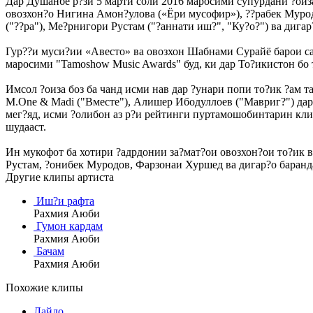
Дар Душанбе р?зи 5 марти соли 2016 маросими супурдани ?оиз
овозхон?о Нигина Амон?улова («Ёри мусофир»), ??рабек Мурод
("??ра"), Ме?рнигори Рустам ("?аннати иш?", "Ку?о?") ва дига
Гур??и муси?ии «Авесто» ва овозхон Шабнами Сурайё барои са?
маросими "Tamoshow Music Awards" буд, ки дар То?икистон б
Имсол ?оиза боз ба чанд исми нав дар ?унари попи то?ик ?ам т
M.One & Madi ("Вместе"), Алишер Ибодуллоев ("Мавриг?") дар
мег?яд, исми ?олибон аз р?и рейтинги пуртамошобинтарин кл
шудааст.
Ин мукофот ба хотири ?адрдонии за?мат?ои овозхон?ои то?ик 
Рустам, ?онибек Муродов, Фарзонаи Хуршед ва дигар?о баранд
Другие клипы артиста
Иш?и рафта
Рахмия Аюби
Гумон кардам
Рахмия Аюби
Бачам
Рахмия Аюби
Похожие клипы
Лайло