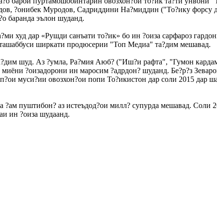
а?о барои пуртамошобинтарин овозхон?ои то?ик та?ти унвони "
ов, ?онибек Муродов, Садриддини На?миддин ("То?ику форсу да
р?о баранда эълон шуданд.
ми худ дар «Рушди санъати то?ик» бо ин ?оиза сарфароз гардон
о ташаббуси ширкати продюсерии "Топ Медиа" та?дим мешавад.
а?дим шуд. Аз ?умла, Ра?мия Аюб? ("Иш?и рафта", "Гумон кардам"
 миёни ?оизадорони ин маросим ?адрдон? шуданд. Бе?р?з Зеваро
ип?ои муси?ии овозхон?ои попи То?икистон дар соли 2015 дар 
ва ?ам пуштибон? аз истеъдод?ои милл? супурда мешавад. Соли
аи ин ?оиза шудаанд.