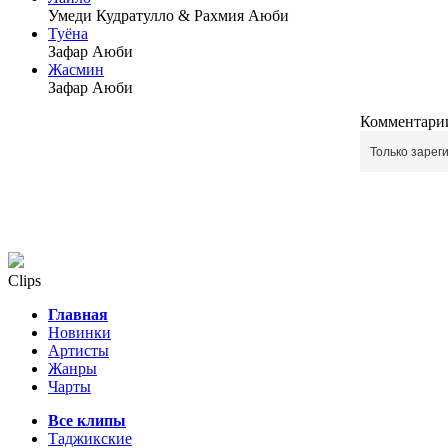
Умеди Кудратулло & Рахмия Аюби
Туёна
Зафар Аюби
Жасмин
Зафар Аюби
Комментарии
Только зарег
Clips
Главная
Новинки
Артисты
Жанры
Чарты
Все клипы
Таджикские