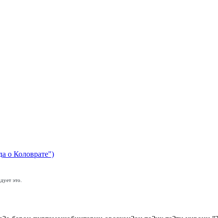
да о Коловрате")
дует это.