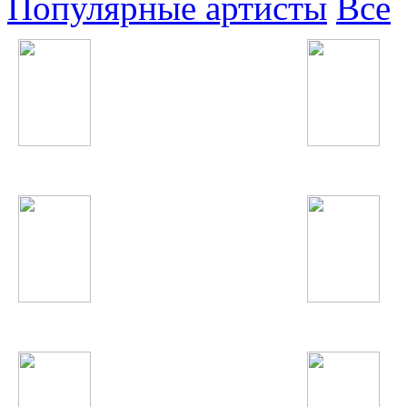
Популярные артисты
Все
IOWA
Александр Ярмак
Джурабек Муродов
James Blunt