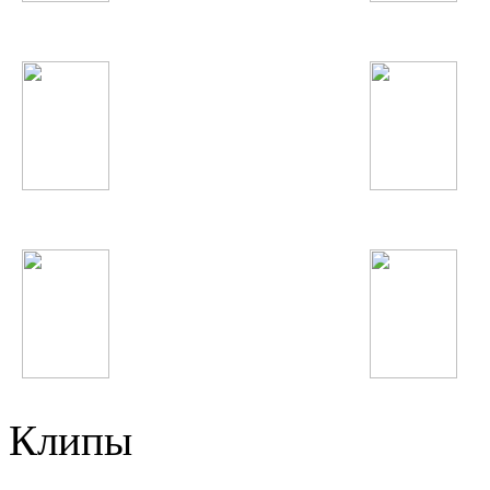
Eminem
Far East Movement
Tiesto
Сати Казанова
Анисаи Азиз
Katy Perry
Клипы