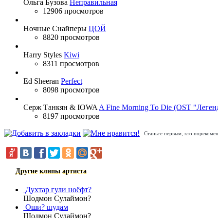
Ольга Бузова
Неправильная
12906 просмотров
Ночные Снайперы
ЦОЙ
8820 просмотров
Harry Styles
Kiwi
8311 просмотров
Ed Sheeran
Perfect
8098 просмотров
Серж Танкян & IOWA
A Fine Morning To Die (OST "Леген
8197 просмотров
Станьте первым, кто порекомен
Другие клипы артиста
Духтар гули ноёфт?
Шодмон Сулаймон?
Оши? шудам
Шодмон Сулаймон?