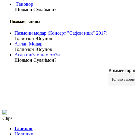
Тановор
Шодмон Сулаймон?
Похожие клипы
Пазмони модар (Консерт "Сафои ишк" 2017)
Голибчон Юсупов
Аллаи Модар
Голибчон Юсупов
Агар иш?ам намехо?и
Шодмон Сулаймон?
Комментарии
Только зарег
Clips
Главная
Новинки