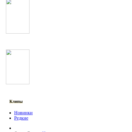
Сурайё Косимова
James Blunt
Клипы
Новинки
Редкие