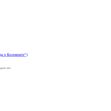
да о Коловрате")
дует это.