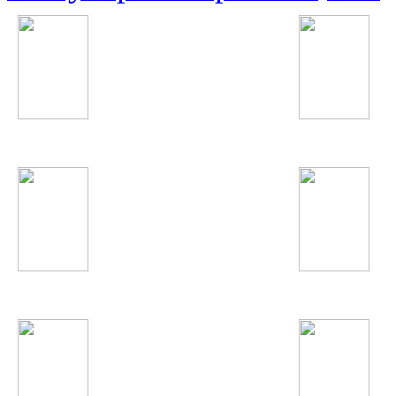
Виктор Цой
Нервы
Bahh Tee
Денис Майданов