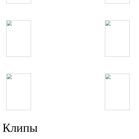
Дискотека Авария
Феруза Жуманиёзо
Шахроми Абубакр
Depeche Mode
Макс Барских
The Black Eyed Peas
Клипы