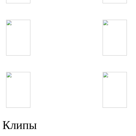
Gokhan Tepe
In This Moment
Inna
Далер Назаров
Iggy Azalea
Quest Pistols
Клипы