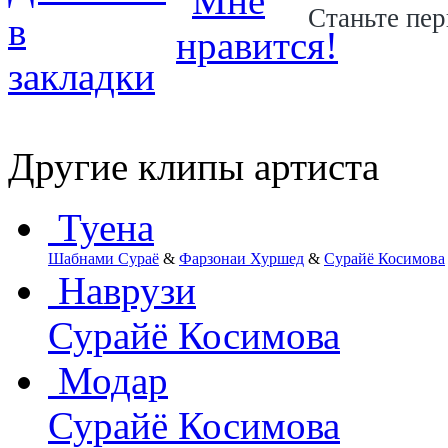
Станьте пер
Другие клипы артиста
Туена
Шабнами Сураё
&
Фарзонаи Хуршед
&
Сурайё Косимова
Наврузи
Сурайё Косимова
Модар
Сурайё Косимова