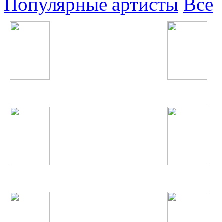
Популярные артисты
Все
Зеваров
OneRepublic
Noize MC
Avril Lavigne