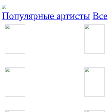
Популярные артисты
Все
Григорий Лепс
Макс Корж
Юля Волкова
Доминик Джокер