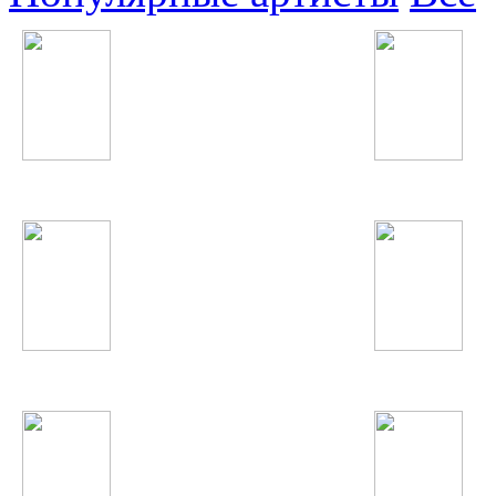
Иван Дорн
Бунафша Раҷабова
Артур Пирожков
Шабнами Собири