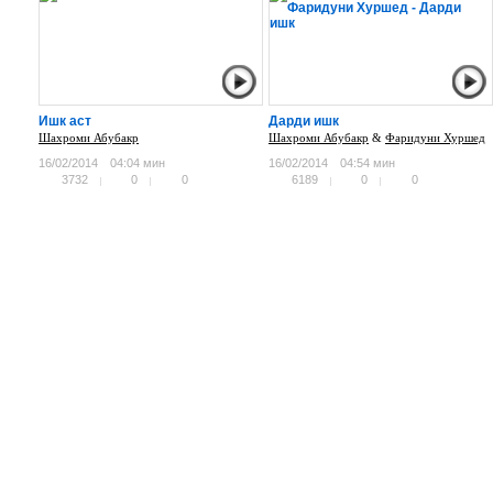
Ишк аст
Дарди ишк
Шахроми Абубакр
Шахроми Абубакр
&
Фаридуни Хуршед
16/02/2014
04:04 мин
16/02/2014
04:54 мин
3732
0
0
6189
0
0