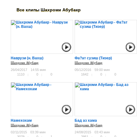
Все клипы
Шахроми Абубакр
Наврузи (н. Вахш)
Фа?ат сузиш (Тизер)
Шахроми Абубакр
Шахроми Абубакр
26/04/2017
14:55 мин
05/12/2016
59:00 мин
1110
0
0
1642
0
0
Намехохам
Бад аз хама
Шахроми Абубакр
Шахроми Абубакр
02/11/2015
03:39 мин
24/08/2015
03:43 мин
3079
0
1
2951
0
0