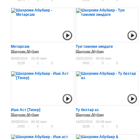
Метарсам
Туи тамоми зиндаги
Шахроми Абубакр
Шахроми Абубакр
06/05/2015
05:05 мин
20/01/2015
00:00 мин
3128
1
0
3432
0
0
Ишк Аст [Тизер]
Ту бехтар аз
Шахроми Абубакр
Шахроми Абубакр
28/08/2014
00:42 мин
16/02/2014
04:09 мин
2455
0
0
1838
0
0