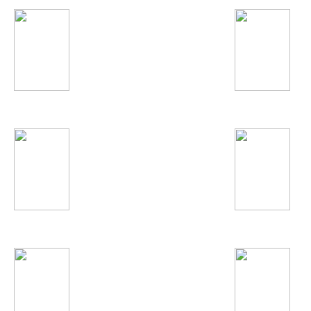
Lana Del Rey
Stromae
Вера Брежнева
Полина Гагарина