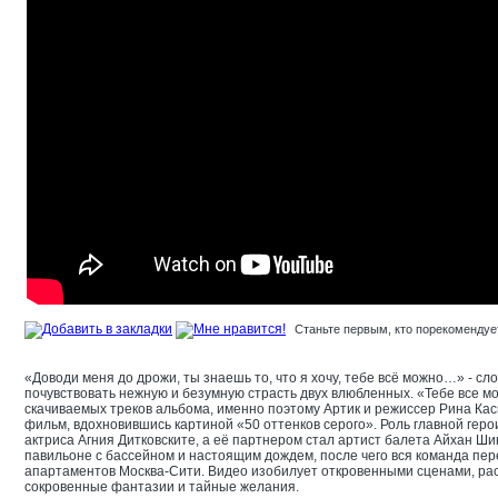
Станьте первым, кто порекомендует
«Доводи меня до дрожи, ты знаешь то, что я хочу, тебе всё можно…» - сл
почувствовать нежную и безумную страсть двух влюбленных. «Тебе все мо
скачиваемых треков альбома, именно поэтому Артик и режиссер Рина К
фильм, вдохновившись картиной «50 оттенков серого». Роль главной гер
актриса Агния Дитковските, а её партнером стал артист балета Айхан Ши
павильоне с бассейном и настоящим дождем, после чего вся команда пе
апартаментов Москва-Сити. Видео изобилует откровенными сценами, р
сокровенные фантазии и тайные желания.