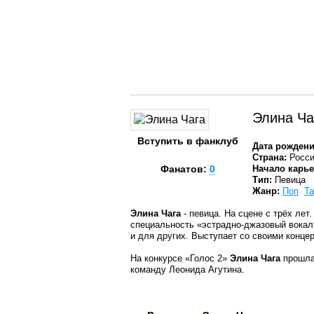
Элина Ча
Вступить в фанклуб
Дата рождени
Страна:
Росс
Фанатов:
0
Начало карь
Тип:
Певица
Жанр:
Поп
Т
Элина Чага
- певица. На сцене с трёх ле
специальность «эстрадно-джазовый вокал»
и для других. Выступает со своими концер
На конкурсе «Голос 2»
Элина Чага
прошла
команду Леонида Агутина.