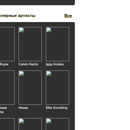
улярные артисты
Все
 Корж
Calvin Harris
Iggy Azalea
онаи
Нюша
Ellie Goulding
ед