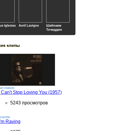
ue Iglesias
Avril Lavigne
Шабнами
Точиддин
кие клипы
AY CHARLES
I Can't Stop Loving You (1957)
5243 просмотров
SCOOTER
I'm Raving