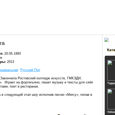
га
Кат
я:
20.05.1993
ия
еры:
2013
анцевальная
Русский Поп
т. Закончила Ростовский колледж искусств, ГМКЭДИ,
. Играет на фортепьяно, пишет музыку и тексты для себя
Тадж
тами, поет в ресторанах.
 в следующий этап шоу исполнив песню «Mercy», попав в
Узбе