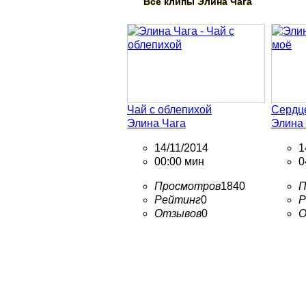
Все клипы
Элина Чага
Чай с облепихой
Сердц
Элина Чага
Элина
14/11/2014
1
00:00 мин
0
Просмотров
1840
П
Рейтинг
0
Р
Отзывов
0
О