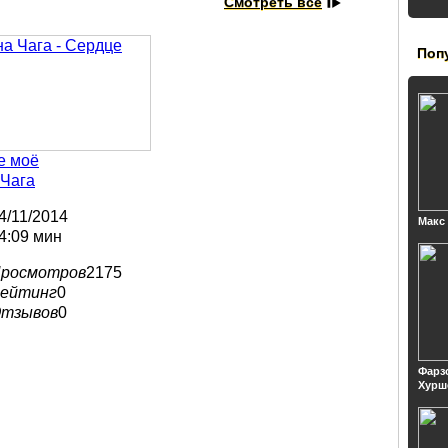
Смотреть все
Поп
е моё
 Чага
4/11/2014
Макс
4:09 мин
росмотров
2175
ейтинг
0
тзывов
0
Фарз
Хурш