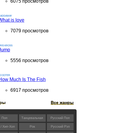
6075 просмотров
HADDAWAY
What is love
7079 просмотров
RIS KROSS
Jump
5556 просмотров
SCOOTER
How Much Is The Fish
6917 просмотров
ры
Все жанры
Поп
Танцевальная
Русский Поп
 / Хип-Хоп
Рок
Русский Рэп