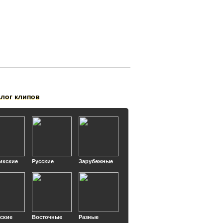
алог клипов
икские
Русские
Зарубежные
кские
Восточные
Разные