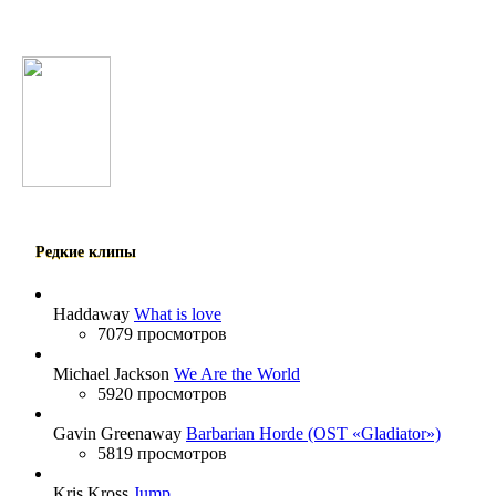
Indila
Олим Вохидов
Редкие клипы
Haddaway
What is love
7079 просмотров
Michael Jackson
We Are the World
5920 просмотров
Gavin Greenaway
Barbarian Horde (OST «Gladiator»)
5819 просмотров
Kris Kross
Jump