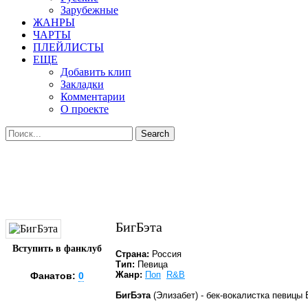
Зарубежные
ЖАНРЫ
ЧАРТЫ
ПЛЕЙЛИСТЫ
ЕЩЕ
Добавить клип
Закладки
Комментарии
О проекте
БигБэта
Вступить в фанклуб
Страна:
Россия
Тип:
Певица
Жанр:
Поп
R&B
Фанатов:
0
БигБэта
(Элизабет) - бек-вокалистка певицы