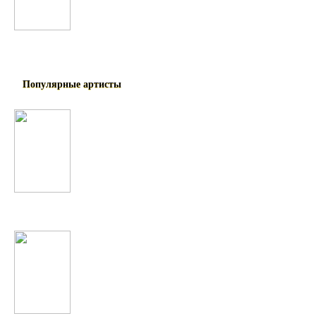
Узбекские
Популярные артисты
Charli XCX