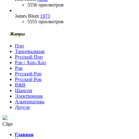
5556 просмотров
James Blunt
1973
5555 просмотров
Жанры
Поп
Танцевальная
Русский Поп
Рэп / Хип-Хоп
Рок
Русский Рэп
Русский Рок
R&B
Шансон
Электронная
Альтернатива
Другое
Clips
Главная