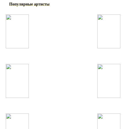
Популярные артисты
Alicia Keys
Бунафша Раҷабова
Madonna
IOWA