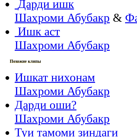
Дарди ишк
Шахроми Абубакр
&
Ф
Ишк аст
Шахроми Абубакр
Похожие клипы
Ишкат нихонам
Шахроми Абубакр
Дарди оши?
Шахроми Абубакр
Туи тамоми зиндаги