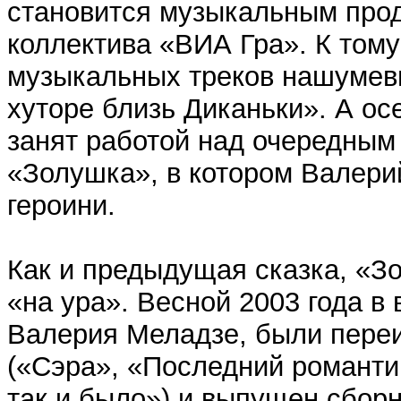
становится музыкальным прод
коллектива «ВИА Гра». К тому
музыкальных треков нашумев
хуторе близь Диканьки». А о
занят работой над очередны
«Золушка», в котором Валерий
героини.
Как и предыдущая сказка, «З
«на ура». Весной 2003 года в
Валерия Меладзе, были переи
(«Сэра», «Последний романти
так и было») и выпущен сборн