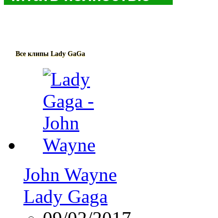
Все клипы
Lady GaGa
John Wayne
Lady Gaga