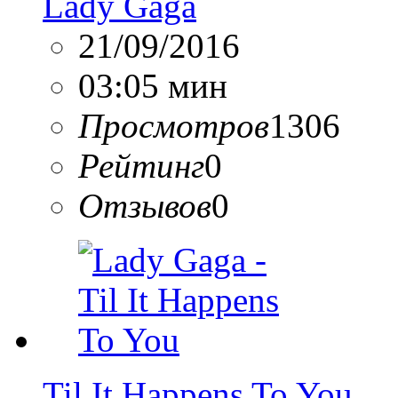
Lady Gaga
21/09/2016
03:05 мин
Просмотров
1306
Рейтинг
0
Отзывов
0
Til It Happens To You