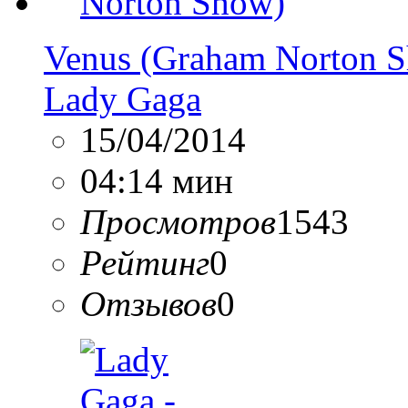
Venus (Graham Norton 
Lady Gaga
15/04/2014
04:14 мин
Просмотров
1543
Рейтинг
0
Отзывов
0