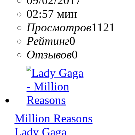
09/02/2017
02:57 мин
Просмотров
1121
Рейтинг
0
Отзывов
0
Million Reasons
Lady Gaga