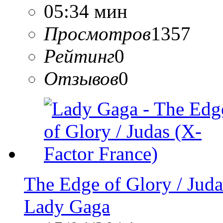
05:34 мин
Просмотров
1357
Рейтинг
0
Отзывов
0
The Edge of Glory / Juda
Lady Gaga