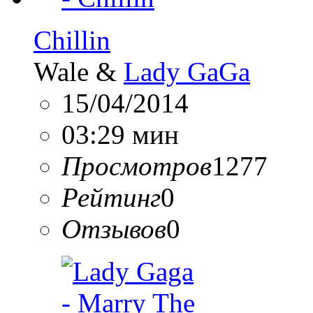
Chillin
Wale &
Lady GaGa
15/04/2014
03:29 мин
Просмотров
1277
Рейтинг
0
Отзывов
0