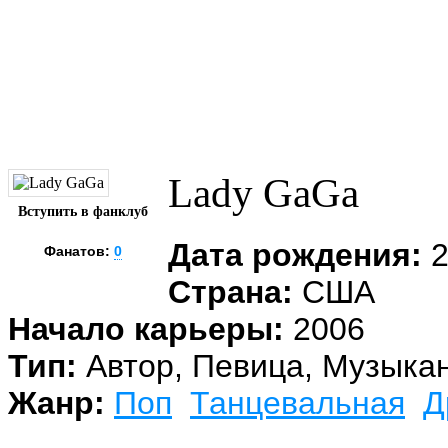
Lady GaGa
Вступить в фанклуб
Дата рождения:
2
Фанатов:
0
Страна:
США
Начало карьеры:
2006
Тип:
Автор, Певица, Музыка
Жанр:
Поп
Танцевальная
Д