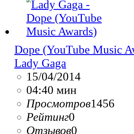
Dope (YouTube Music A
Lady Gaga
15/04/2014
04:40 мин
Просмотров
1456
Рейтинг
0
Отзывов
0