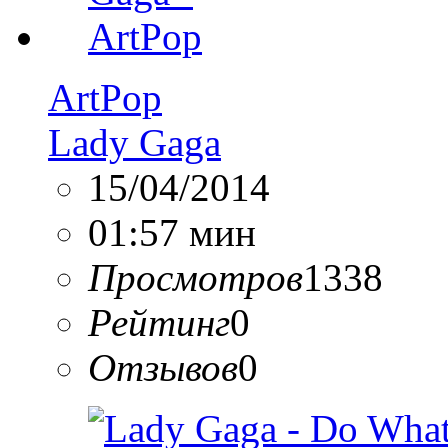
ArtPop
Lady Gaga
15/04/2014
01:57 мин
Просмотров
1338
Рейтинг
0
Отзывов
0