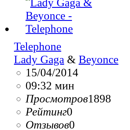
Telephone
Lady Gaga
&
Beyonce
15/04/2014
09:32 мин
Просмотров
1898
Рейтинг
0
Отзывов
0