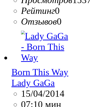
Рейтинг
0
Отзывов
0
Born This Way
Lady GaGa
15/04/2014
07:10 мин