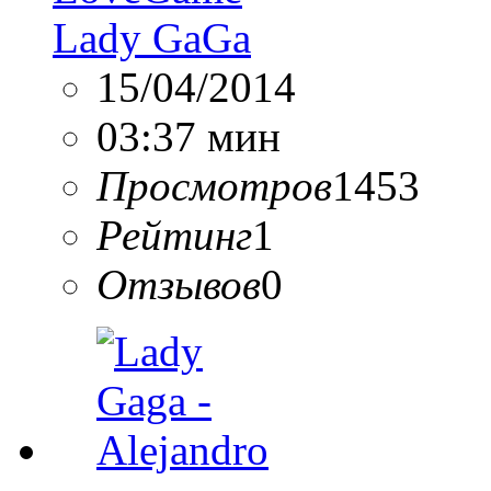
Lady GaGa
15/04/2014
03:37 мин
Просмотров
1453
Рейтинг
1
Отзывов
0