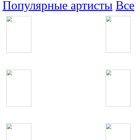
Популярные артисты
Все
Жасмин
Will.i.am
Becky G
Austin Mahone