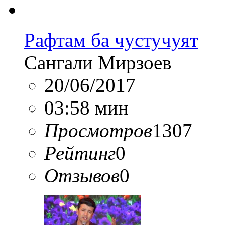
Рафтам ба чустучуят
Сангали Мирзоев
20/06/2017
03:58 мин
Просмотров
1307
Рейтинг
0
Отзывов
0