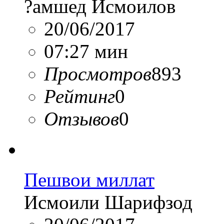
?амшед Исмоилов
20/06/2017
07:27 мин
Просмотров
893
Рейтинг
0
Отзывов
0
Пешвои миллат
Исмоили Шарифзод