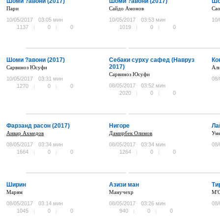
Шоми ?авони (2017)
Шоми ?авони (2017)
Шо
Пари
Сайдо Амонов
Сао
10/05/2017
03:05 мин
10/05/2017
03:53 мин
10/
1137
0
0
1019
0
0
Шоми ?авони (2017)
Себаки сурху сафед (Навруз
Ко
2017)
Сарвиноз Юсуфи
Ал
Сарвиноз Юсуфи
10/05/2017
03:31 мин
08/
08/05/2017
03:52 мин
1270
0
0
2020
0
0
Фарзанд расон (2017)
Нигоре
Ла
Анвар Ахмедов
Дамирбек Олимов
Уме
08/05/2017
03:34 мин
08/05/2017
03:34 мин
08/
1664
0
0
1264
0
0
Ширин
Азизи ман
Ти
Марям
Манучехр
M'O
08/05/2017
03:14 мин
08/05/2017
03:26 мин
08/
1045
0
0
940
0
0