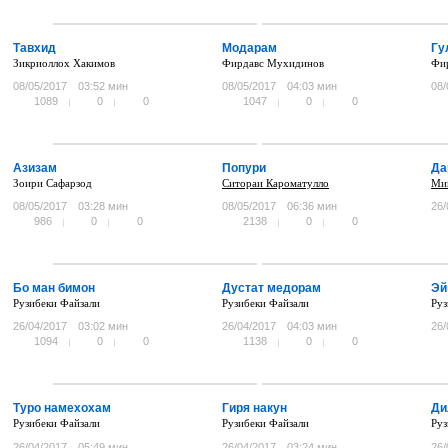
Тавхид
Модарам
Гу
Зикриоллох Хакимов
Фирдавс Мухидинов
Фи
08/05/2017
03:52 мин
08/05/2017
04:03 мин
08/
1089
0
0
1047
0
0
Азизам
Попури
Да
Зоири Сафарзод
Ситораи Кароматулло
Ми
08/05/2017
03:28 мин
08/05/2017
06:36 мин
26/
986
0
0
2138
0
0
Бо ман бимон
Дустат медорам
Эй
Рузибеки Файзали
Рузибеки Файзали
Руз
26/04/2017
03:02 мин
26/04/2017
04:03 мин
26/
1094
0
0
1138
0
0
Туро намехохам
Гиря накун
Ди
Рузибеки Файзали
Рузибеки Файзали
Руз
26/04/2017
05:49 мин
26/04/2017
03:24 мин
26/