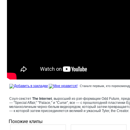
Станьте первым, кто порекоменду
Соул-секстет
The Internet
, выросший из рэп-формации Odd Future, пред
— "Special Affair," "Palace," и "Curse", все — с прошлогодней пластинки
меланхоличным черно-белым видеорядом, который затем превращаетс
— к которой затем присоединяется великий и ужасный Tyler, the Creator.
Похожие клипы