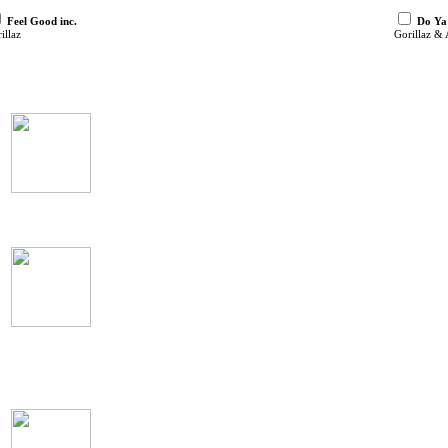
Feel Good inc.
Do Ya
illaz
Gorillaz &
Русские
Восточные