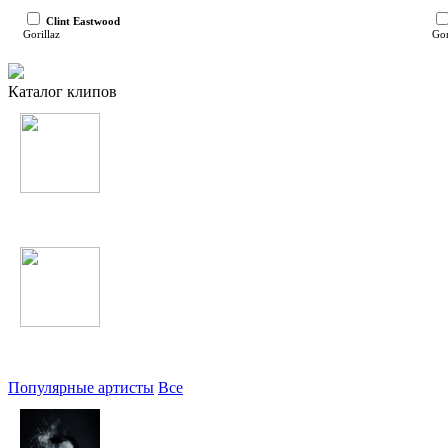
Clint Eastwood
Gorillaz
Gor
Каталог клипов
Таджикские
Узбекские
Популярные артисты
Все