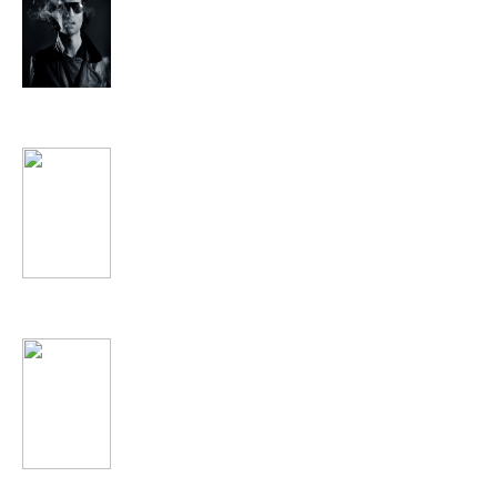
Токио
Big Time Rush
Adele