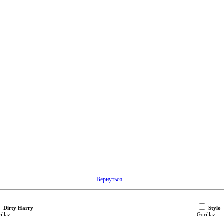
Вернутьcя
Dirty Harry
Stylo
illaz
Gorillaz