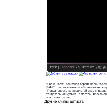
/ 03:2
КЛИП
SCOOTER
- SHAKE THAT
С
"Shake That!" - это кавер-версия песни "S
BAND", очаровательно и абсолютно неожида
"Популярность танцевальной музыки падает
танцевальная музыка не мертва - просто он
участники группы.
Другие клипы артиста