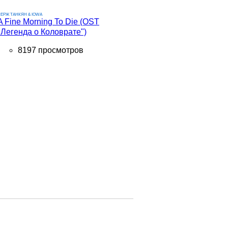
ЕРЖ ТАНКЯН & IOWA
A Fine Morning To Die (OST
"Легенда о Коловрате")
8197 просмотров