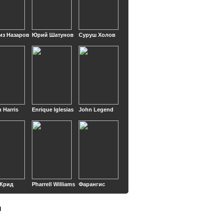
из Назаров
Юрий Шатунов
Суруш Холов
n Harris
Enrique Iglesias
John Legend
 Крид
Pharrell Williams
Фарангис
ы