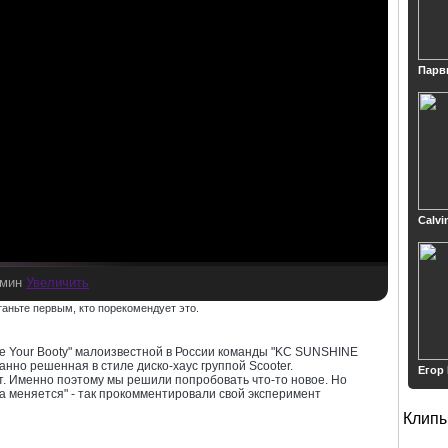
Парв
Calvi
5 мин
Увеличить
таньте первым, кто порекомендует это.
hake Your Booty" малоизвестной в России команды "KC SUNSHINE
нно решенная в стиле диско-хаус группой Scooter.
Егор
. Именно поэтому мы решили попробовать что-то новое. Но
а меняется" - так прокомментировали свой эксперимент
Клип