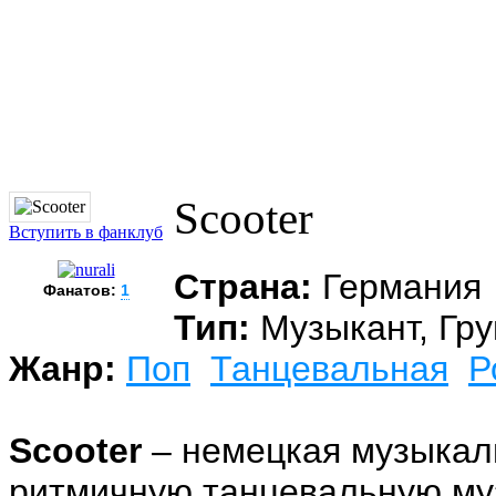
Scooter
Вступить в фанклуб
Страна:
Германия
Фанатов:
1
Тип:
Музыкант, Гру
Жанр:
Поп
Танцевальная
Р
Scooter
– немецкая музыкаль
ритмичную танцевальную муз