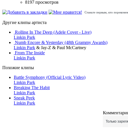
8197 просмотров
Станьте первым, кто порекомен
Другие клипы артиста
Rolling In The Deep (Adele Cover - Live)
Linkin Park
Numb Encore & Yesterday (48th Grammy Awards)
Linkin Park
& Jay-Z & Paul McCartney
From The Inside
Linkin Park
Похожие клипы
Battle Symphony (Official Lyric Video)
Linkin Park
Breaking The Habit
Linkin Park
Sneak Peek
Linkin Park
Комментарии
Только зарег