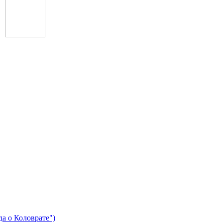
Afrojack
да о Коловрате")