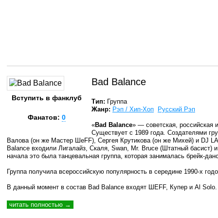
Bad Balance
Вступить в фанклуб
Тип:
Группа
Жанр:
Рэп / Хип-Хоп
Русский Рэп
Фанатов:
0
«
Bad Balance
» — советская, российская и
Существует с 1989 года. Создателями гр
Валова (он же Мастер ШеFF), Сергея Крутикова (он же Михей) и DJ LA
Balance входили Лигалайз, Скаля, Swan, Mr. Bruce (Штатный басист) и
начала это была танцевальная группа, которая занималась брейк-дан
Группа получила всероссийскую популярность в середине 1990-х годо
В данный момент в состав Bad Balance входят ШЕFF, Купер и Al Solo. 
читать полностью →