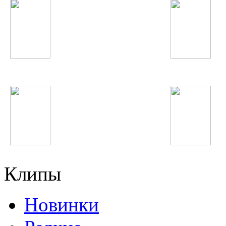
The Black Eyed Peas
Caliban
Натали
Inna
Клипы
Новинки