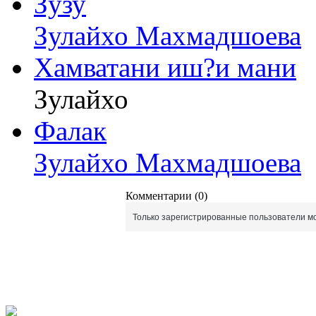
Зузу
Зулайхо Махмадшоева
Хамватани иш?и мани
Зулайхо
Фалак
Зулайхо Махмадшоева
Комментарии (0)
Только зарегистрированные пользователи мо