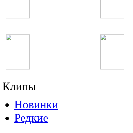
Robin Thicke
Джурабек Муродов
In This Moment
Дамирбек Олимов
Клипы
Новинки
Редкие