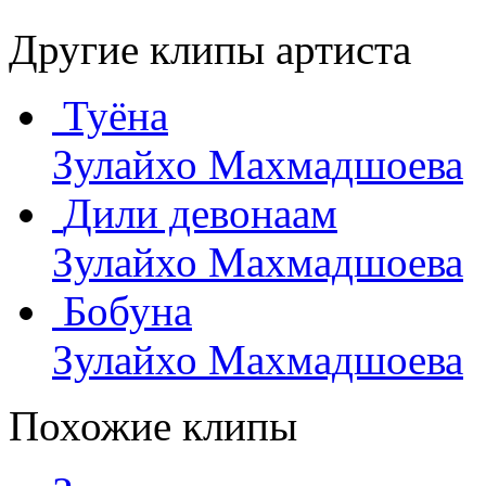
Другие клипы артиста
Туёна
Зулайхо Махмадшоева
Дили девонаам
Зулайхо Махмадшоева
Бобуна
Зулайхо Махмадшоева
Похожие клипы