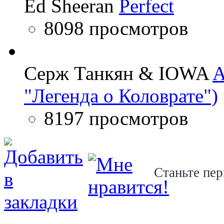
Ed Sheeran
Perfect
8098 просмотров
Серж Танкян & IOWA
A
"Легенда о Коловрате")
8197 просмотров
Станьте пер